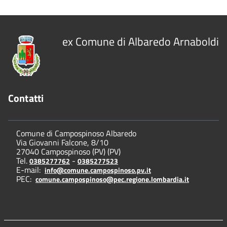
ex Comune di Albaredo Arnaboldi
Contatti
Comune di Campospinoso Albaredo
Via Giovanni Falcone, 8/10
27040 Campospinoso (PV) (PV)
Tel.
-
0385277762
0385277523
E-mail:
info@comune.campospinoso.pv.it
PEC:
comune.campospinoso@pec.regione.lombardia.it