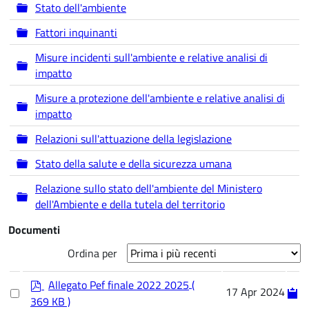
Cartella
Stato dell'ambiente
Cartella
Fattori inquinanti
Misure incidenti sull'ambiente e relative analisi di
Cartella
impatto
Misure a protezione dell'ambiente e relative analisi di
Cartella
impatto
Cartella
Relazioni sull'attuazione della legislazione
Cartella
Stato della salute e della sicurezza umana
Relazione sullo stato dell'ambiente del Ministero
Cartella
dell'Ambiente e della tutela del territorio
Documenti
Ordina per
p
Allegato Pef finale 2022 2025
(
Select
17 Apr 2024
d
369 KB )
an