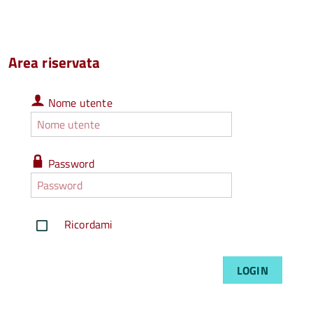
of
documents
per
page
Area riservata
Nome
Nome utente
utente
Nome
utente
dimenticato
Password
Password
Password
dimenticata
Ricordami
LOGIN