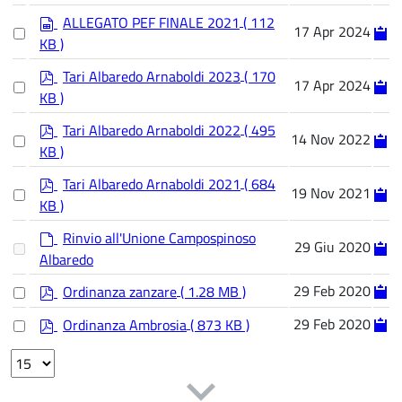
f
item
s
ALLEGATO PEF FINALE 2021
( 112
Select
17 Apr 2024
p
KB )
an
r
item
e
p
Tari Albaredo Arnaboldi 2023
( 170
Select
17 Apr 2024
a
d
KB )
an
d
f
item
s
p
Tari Albaredo Arnaboldi 2022
( 495
Select
14 Nov 2022
h
d
KB )
an
e
f
item
e
p
Tari Albaredo Arnaboldi 2021
( 684
Select
19 Nov 2021
t
d
KB )
an
f
item
d
Rinvio all'Unione Campospinoso
Select
29 Giu 2020
e
Albaredo
an
f
item
a
p
Select
29 Feb 2020
Ordinanza zanzare
( 1.28 MB )
an
u
d
item
p
Select
l
f
29 Feb 2020
Ordinanza Ambrosia
( 873 KB )
an
d
t
item
Select
f
the
number